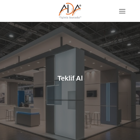
İçeriğe
atla
Teklif Al