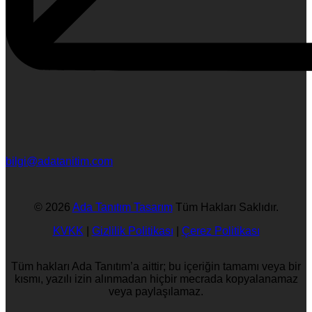
bilgi@adatanitim.com
© 2026
Ada Tanıtım Tasarım
Tüm Hakları Saklıdır.
KVKK
|
Gizlilik Politikası
|
Çerez Politikası
Tüm hakları Ada Tanıtım’a aittir; bu içeriğin tamamı veya bir
kısmı, yazılı izin alınmadan hiçbir mecrada kopyalanamaz
veya paylaşılamaz.