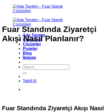
İçeriğe
atla
Fuar Standında Ziyaretçi
Ada Tanıtım
Akışı Nasıl Planlanır?
Kurumsal
Çözümler
Projeler
Blog
İletişim
Teklif Al
Fuar Standında Ziyaretçi Akışı Nasıl