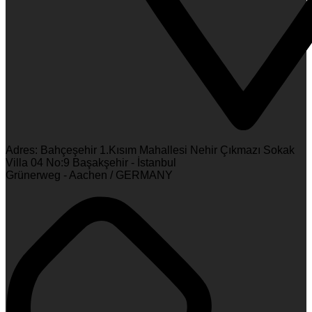
Adres: Bahçeşehir 1.Kısım Mahallesi Nehir Çıkmazı Sokak
Villa 04 No:9 Başakşehir - İstanbul
Grünerweg - Aachen / GERMANY