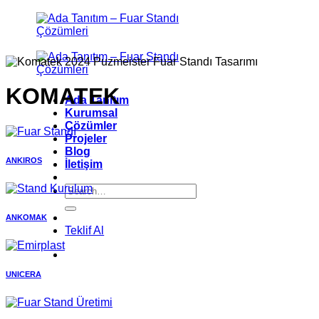
İçeriğe
atla
KOMATEK
Ada Tanıtım
Kurumsal
Çözümler
Projeler
Blog
ANKIROS
İletişim
ANKOMAK
Teklif Al
UNICERA