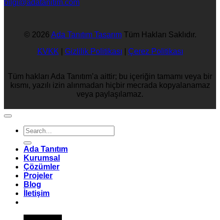
bilgi@adatanitim.com
© 2026
Ada Tanıtım Tasarım
Tüm Hakları Saklıdır.
KVKK
|
Gizlilik Politikası
|
Çerez Politikası
Tüm hakları Ada Tanıtım’a aittir; bu içeriğin tamamı veya bir
kısmı, yazılı izin alınmadan hiçbir mecrada kopyalanamaz
veya paylaşılamaz.
Ada Tanıtım
Kurumsal
Çözümler
Projeler
Blog
İletişim