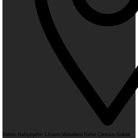
Adres: Bahçeşehir 1.Kısım Mahallesi Nehir Çıkmazı Sokak